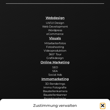
Webdesign
UX/UI Design
Web Development
Wordpress
eCommerce
Visuals
Mitarbeiterfotos
Fotoshooting
Videoproduktion
360° Tour
Grafikdesign
Online Marketing
SEO
SEA
Social Ads
Immomarketing
3D Renderings
Immo Fotografie
Baustellenkamera
Baustellenbanner
Projektwebseite
Werbedruck
Zustimmung verwalten
Visitenkarten