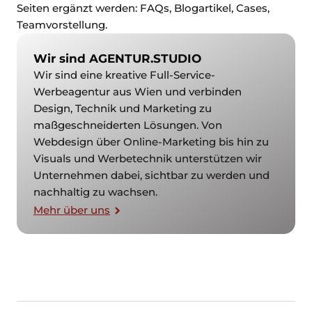
Seiten ergänzt werden: FAQs, Blogartikel, Cases,
Teamvorstellung.
Wir sind AGENTUR.­STUDIO
Wir sind eine kreative Full-Service-
Werbeagentur aus Wien und verbinden
Design, Technik und Marketing zu
maßgeschneiderten Lösungen. Von
Webdesign über Online-Marketing bis hin zu
Visuals und Werbetechnik unterstützen wir
Unternehmen dabei, sichtbar zu werden und
nachhaltig zu wachsen.
Mehr über uns