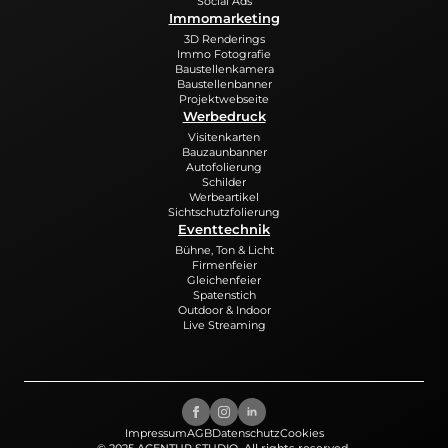
Social Ads
Immomarketing
3D Renderings
Immo Fotografie
Baustellenkamera
Baustellenbanner
Projektwebseite
Werbedruck
Visitenkarten
Bauzaunbanner
Autofolierung
Schilder
Werbeartikel
Sichtschutzfolierung
Eventtechnik
Bühne, Ton & Licht
Firmenfeier
Gleichenfeier
Spatenstich
Outdoor & Indoor
Live Streaming
Impressum
AGB
Datenschutz
Cookies
© 2025 AGENTUR.STUDIO. All rights reserved.