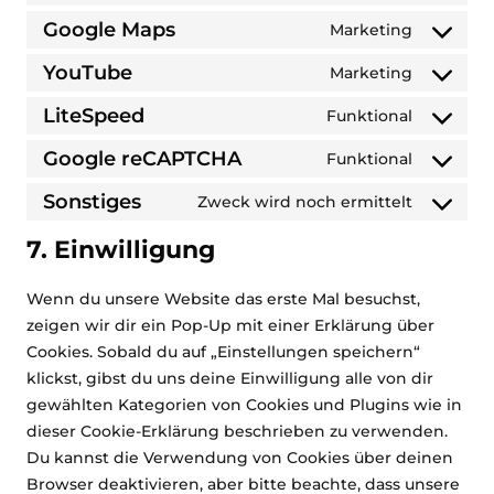
service
adsense
to
Google Maps
Marketing
google-
Consent
service
analytics
to
YouTube
Marketing
google-
Consent
service
fonts
to
LiteSpeed
Funktional
google-
Consent
service
maps
to
Google reCAPTCHA
Funktional
youtube
Consent
service
to
Sonstiges
Zweck wird noch ermittelt
litespeed
Consent
service
to
7. Einwilligung
google-
service
recaptch
sonstiges
Wenn du unsere Website das erste Mal besuchst,
zeigen wir dir ein Pop-Up mit einer Erklärung über
Cookies. Sobald du auf „Einstellungen speichern“
klickst, gibst du uns deine Einwilligung alle von dir
gewählten Kategorien von Cookies und Plugins wie in
dieser Cookie-Erklärung beschrieben zu verwenden.
Du kannst die Verwendung von Cookies über deinen
Browser deaktivieren, aber bitte beachte, dass unsere