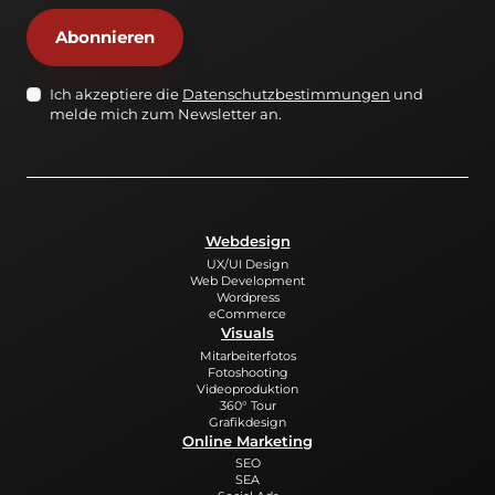
Abonnieren
Datenschutz-
Ich akzeptiere die
Datenschutzbestimmungen
und
melde mich zum Newsletter an.
NL
*
Webdesign
UX/UI Design
Web Development
Wordpress
eCommerce
Visuals
Mitarbeiterfotos
Fotoshooting
Videoproduktion
360° Tour
Grafikdesign
Online Marketing
SEO
SEA