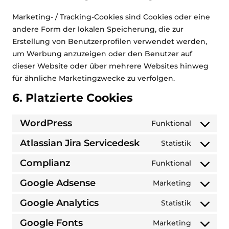
Marketing- / Tracking-Cookies sind Cookies oder eine
andere Form der lokalen Speicherung, die zur
Erstellung von Benutzerprofilen verwendet werden,
um Werbung anzuzeigen oder den Benutzer auf
dieser Website oder über mehrere Websites hinweg
für ähnliche Marketingzwecke zu verfolgen.
6. Platzierte Cookies
WordPress
Funktional
Consent
to
Atlassian Jira Servicedesk
Statistik
Consent
service
to
Complianz
Funktional
wordpres
Consent
service
to
Google Adsense
Marketing
atlassian-
Consent
service
jira-
to
Google Analytics
Statistik
complian
Consent
serviced
service
to
Google Fonts
Marketing
google-
Consent