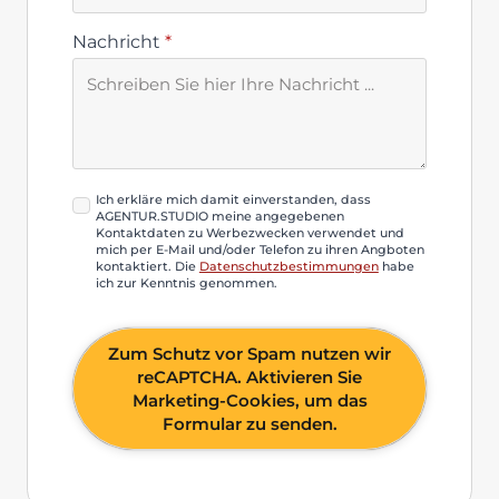
Nachricht
*
Datenschutzbestimmung
Ich erkläre mich damit einverstanden, dass
AGENTUR.STUDIO meine angegebenen
*
Kontaktdaten zu Werbezwecken verwendet und
mich per E-Mail und/oder Telefon zu ihren Angboten
kontaktiert. Die
Datenschutzbestimmungen
habe
ich zur Kenntnis genommen.
Zum Schutz vor Spam nutzen wir
reCAPTCHA. Aktivieren Sie
Marketing-Cookies, um das
Formular zu senden.